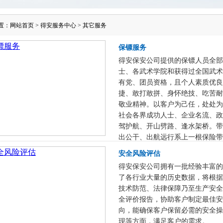
置：
网站首页
>
得安服务中心
>
其它服务
保镖服务
得安保安公司提供的保镖人员全部
士、各武术学院和获得过全国武术
有党、团员资格，且个人素质优良
捷、敢打敢拼、身怀绝技、吃苦耐
敬业精神。以客户为己任，处处为
社会各界成功人士、企业名流、政
驾护航、开山劈路、逢水架桥。带
出公干、出航远行系上一根保险带
安全风险评估
得安保安公司拥有一批经验丰富的
了各行业大量的历史数据，将根据
技术防范、法律保障乃至生产安全
全评价报告，协助客户制定最佳安
向，能确保客户保留必需的安全操
现等方面，满足客户的需求。